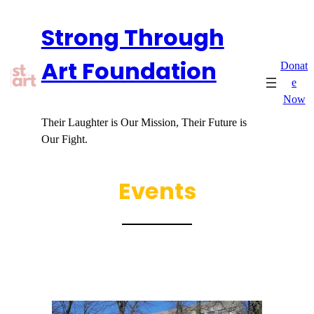
Skip
Strong Through
to
content
Art Foundation
Donat
e
Now
Their Laughter is Our Mission, Their Future is
Our Fight.
Events